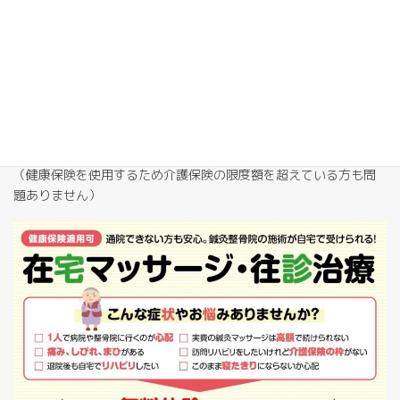
健康保険適⽤の⽅
1 割負担の⽅ 20 分 350 円〜500 円程度 （距離により変動）
3 割負担の⽅ 20 分 1000 円程度（距離により変動）
（健康保険を使⽤するため介護保険の限度額を超えている⽅も問
題ありません）