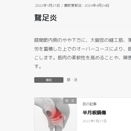
2022年1月21日
/ 最終更新日 :
2024年4月24日
鵞足炎
膝関節内側のやや下方に、大腿部の縫工筋、
労を蓄積した上でのオーバーユースにより、
こします。筋肉の柔軟性を高めることや、障害
す。
膝・足
部位
膝・足
前の記事
半月板損傷
2022年1月21日