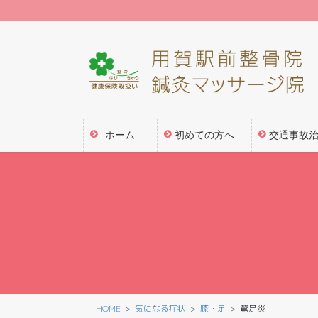
コ
ナ
ン
ビ
テ
ゲ
ン
ー
ツ
シ
に
ョ
移
ン
動
に
ホーム
初めての方へ
交通事故
移
動
HOME
気になる症状
膝・足
鵞足炎