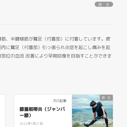
膝・足
薄筋、半腱様筋が鵞足（付着部）に付着しています。疲
筋肉に鵞足（付着部）引っ張られ炎症を起こし痛みを起
部位の血流 改善により早期回復を目指すことができま
膝・足
次の記事
膝蓋靭帯炎（ジャンパ
ー膝）
2022年1月21日